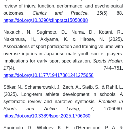
review of injury, function, performance, and psychological
outcomes.
Clinics and Practice, 15
(5), 88.
https://doi.org/10.3390/clinpract15050088
Nakaichi, N., Sugimoto, D., Numa, D., Kotani, R.,
Nakamura, H., Akiyama, K. & Hirose, N. (2025).
Associations of sport participation and training volume with
overuse injuries in Japanese male youth soccer players:
Implications for early sport specialization.
Sports Health,
17
(4), 744–751.
https://doi.org/10.1177/19417381241275658
Söker, N., Schamerowski, J., Zech, A., Steib, S., & Rahlf, L.
(2025). Long-term athlete development in schools: A
systematic review and narrative synthesis.
Frontiers in
Sports and Active Living, 7
, 1706060.
https://doi.org/10.3389/fspor.2025.1706060
Sugimoto, D., Whitney, K. E., d’Hemecourt, P. A. &