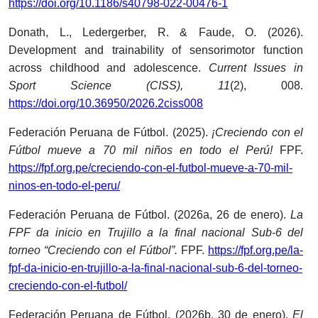
https://doi.org/10.1186/s40798-022-00476-1
Donath, L., Ledergerber, R. & Faude, O. (2026).
Development and trainability of sensorimotor function
across childhood and adolescence.
Current Issues in
Sport Science (CISS), 11
(2), 008.
https://doi.org/10.36950/2026.2ciss008
Federación Peruana de Fútbol. (2025).
¡Creciendo con el
Fútbol mueve a 70 mil niños en todo el Perú!
FPF.
https://fpf.org.pe/creciendo-con-el-futbol-mueve-a-70-mil-
ninos-en-todo-el-peru/
Federación Peruana de Fútbol. (2026a, 26 de enero).
La
FPF da inicio en Trujillo a la final nacional Sub-6 del
torneo “Creciendo con el Fútbol”.
FPF.
https://fpf.org.pe/la-
fpf-da-inicio-en-trujillo-a-la-final-nacional-sub-6-del-torneo-
creciendo-con-el-futbol/
Federación Peruana de Fútbol. (2026b, 30 de enero).
El