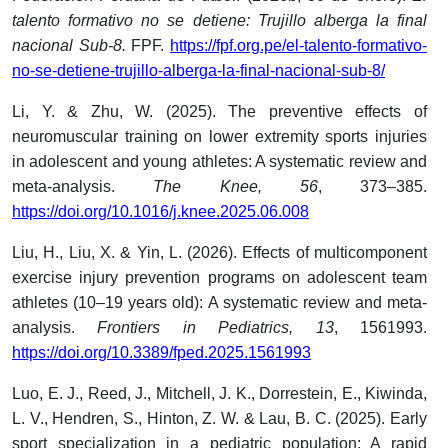
talento formativo no se detiene: Trujillo alberga la final
nacional Sub-8.
FPF.
https://fpf.org.pe/el-talento-formativo-
no-se-detiene-trujillo-alberga-la-final-nacional-sub-8/
Li, Y. & Zhu, W. (2025). The preventive effects of
neuromuscular training on lower extremity sports injuries
in adolescent and young athletes: A systematic review and
meta-analysis.
The Knee, 56
, 373–385.
https://doi.org/10.1016/j.knee.2025.06.008
Liu, H., Liu, X. & Yin, L. (2026). Effects of multicomponent
exercise injury prevention programs on adolescent team
athletes (10–19 years old): A systematic review and meta-
analysis.
Frontiers in Pediatrics, 13
, 1561993.
https://doi.org/10.3389/fped.2025.1561993
Luo, E. J., Reed, J., Mitchell, J. K., Dorrestein, E., Kiwinda,
L. V., Hendren, S., Hinton, Z. W. & Lau, B. C. (2025). Early
sport specialization in a pediatric population: A rapid